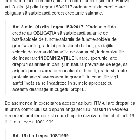
ordonatorului de credite adică directorul unității școlare. Potrivit
art. 3 alin. (4) din Legea 153/2017 ordonatorul de credite are
obligația să stabilească corect drepturile salariale.
Art. 3 alin. (4) din Legea 153/2017
: ”Ordonatorii de
credite au OBLIGAȚIA să stabilească salariile de
bază/soldele de funcție/salariile de funcție/soldele de
grad/salariile gradului profesional deținut, gradațiile,
soldele de comandă/salariile de comandă, indemnizațiile
de încadrare/
INDEMNIZAȚIILE
lunare, sporurile, alte
drepturi salariale în bani și în natură prevăzute de lege, să
asigure promovarea personalului în funcții, grade și trepte
profesionale și avansarea în gradații, în condițiile legii,
astfel încât să se încadreze în sumele aprobate cu
această destinație în bugetul propriu.”
De asemenea în exercitarea acestor atribuții ITM-ul are dreptul ca
în urma controlului să dispună angajatorului măsuri în vederea
remedierii problemelor și cu un timp de rezolvare limitat cf. art. 19
lit. i) din Legea 108/1999.
Art. 19 din Legea 108/1999