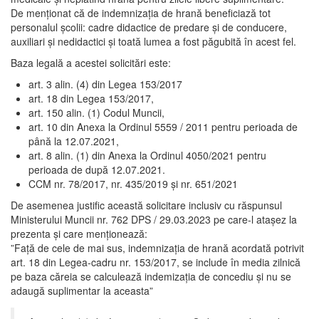
De menționat că de indemnizația de hrană beneficiază tot
personalul școlii: cadre didactice de predare și de conducere,
auxiliari și nedidactici și toată lumea a fost păgubită în acest fel.
Baza legală a acestei solicitări este:
art. 3 alin. (4) din Legea 153/2017
art. 18 din Legea 153/2017,
art. 150 alin. (1) Codul Muncii,
art. 10 din Anexa la Ordinul 5559 / 2011 pentru perioada de
până la 12.07.2021,
art. 8 alin. (1) din Anexa la Ordinul 4050/2021 pentru
perioada de după 12.07.2021.
CCM nr. 78/2017, nr. 435/2019 și nr. 651/2021
De asemenea justific această solicitare inclusiv cu răspunsul
Ministerului Muncii nr. 762 DPS / 29.03.2023 pe care-l atașez la
prezenta și care menționează:
”Față de cele de mai sus, indemnizația de hrană acordată potrivit
art. 18 din Legea-cadru nr. 153/2017, se include în media zilnică
pe baza căreia se calculează indemizația de concediu și nu se
adaugă suplimentar la aceasta”