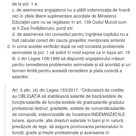
de la pct. 1.a
c. de asemenea angajatorul nu a plătit indemnizația de hrană
nici în zilele libere suplimentare acordate de Ministerul
Educației care nu se regăsesc în art. 139 Codul Muncii cum
ar fi Ziua Învățătorului, punți etc
d. de asemenea nici concediul pentru îngrijirea copilului nu a
fost calculat corect din cauza greșelilor menționate anterior
în urma acestei verificări după ce veți constata problemele
semnalate la pct. 1 vă solicit în mod expres ca în baza art. 19
lit. i) din Legea 108/1999 să dispuneți angajatorului măsuri
pentru remedierea problemelor semnalate și să acordați și un
termen limită pentru această remediere și plata corectă a
salariilor.
Art. 3 alin. (4) din Legea 153/2017: ”Ordonatorii de credite
au OBLIGAȚIA să stabilească salariile de bază/soldele de
funcție/salariile de funcție/soldele de grad/salariile gradului
profesional deținut, gradațiile, soldele de comandă/salariile
de comandă, indemnizațiile de încadrare/INDEMNIZAȚIILE
lunare, sporurile, alte drepturi salariale în bani și în natură
prevăzute de lege, să asigure promovarea personalului în
funcții, grade și trepte profesionale și avansarea în