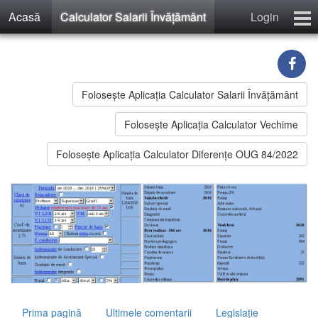
Acasă
Calculator Salarii Învăţământ
Login
Calculator Salarii Învăţământ
Învăţământ Preuniversitar
Recenzii
Foloseşte Aplicaţia Calculator Salarii Învățământ
Contact
Folosește Aplicația Calculator Vechime
Înregistrare
Foloseşte Aplicaţia Calculator Diferențe OUG 84/2022
Prima pagină
Ultimele comentarii
Legislaţie