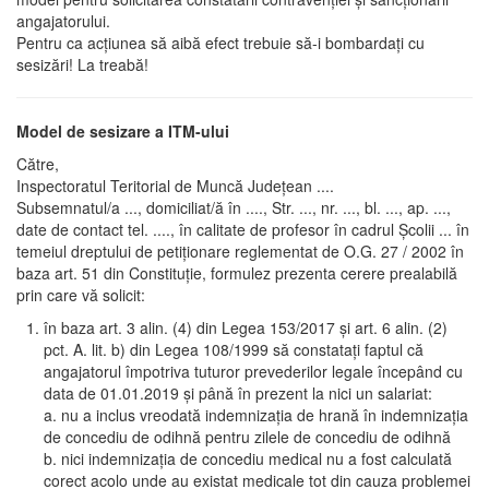
angajatorului.
Pentru ca acțiunea să aibă efect trebuie să-i bombardați cu
sesizări! La treabă!
Model de sesizare a ITM-ului
Către,
Inspectoratul Teritorial de Muncă Judeţean ....
Subsemnatul/a ..., domiciliat/ă în ...., Str. ..., nr. ..., bl. ..., ap. ...,
date de contact tel. ...., în calitate de profesor în cadrul Şcolii ... în
temeiul dreptului de petiţionare reglementat de O.G. 27 / 2002 în
baza art. 51 din Constituţie, formulez prezenta cerere prealabilă
prin care vă solicit:
în baza art. 3 alin. (4) din Legea 153/2017 și art. 6 alin. (2)
pct. A. lit. b) din Legea 108/1999 să constatați faptul că
angajatorul împotriva tuturor prevederilor legale începând cu
data de 01.01.2019 și până în prezent la nici un salariat:
a. nu a inclus vreodată indemnizația de hrană în indemnizația
de concediu de odihnă pentru zilele de concediu de odihnă
b. nici indemnizația de concediu medical nu a fost calculată
corect acolo unde au existat medicale tot din cauza problemei