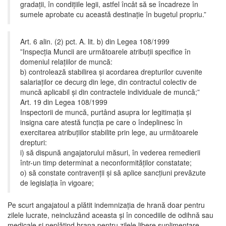
gradații, în condițiile legii, astfel încât să se încadreze în
sumele aprobate cu această destinație în bugetul propriu.”
Art. 6 alin. (2) pct. A. lit. b) din Legea 108/1999
”Inspecţia Muncii are următoarele atribuţii specifice în
domeniul relaţiilor de muncă:
b) controlează stabilirea şi acordarea drepturilor cuvenite
salariaţilor ce decurg din lege, din contractul colectiv de
muncă aplicabil şi din contractele individuale de muncă;”
Art. 19 din Legea 108/1999
Inspectorii de muncă, purtând asupra lor legitimaţia şi
insigna care atestă funcţia pe care o îndeplinesc în
exercitarea atribuţiilor stabilite prin lege, au următoarele
drepturi:
i) să dispună angajatorului măsuri, în vederea remedierii
într-un timp determinat a neconformităţilor constatate;
o) să constate contravenţii şi să aplice sancţiuni prevăzute
de legislaţia în vigoare;
Pe scurt angajatoul a plătit indemnizația de hrană doar pentru
zilele lucrate, neincluzând aceasta și în concediile de odihnă sau
medicale și neplătind hrana pentru zilele libere suplimentare.