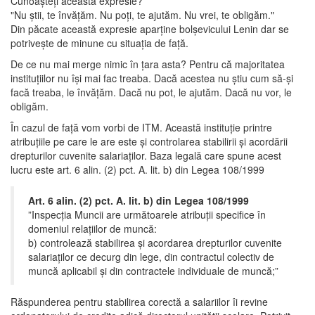
Cunoașteți această expresie?
"Nu știi, te învățăm. Nu poți, te ajutăm. Nu vrei, te obligăm."
Din păcate această expresie aparține bolșevicului Lenin dar se
potrivește de minune cu situația de față.
De ce nu mai merge nimic în țara asta? Pentru că majoritatea
instituțiilor nu își mai fac treaba. Dacă acestea nu știu cum să-și
facă treaba, le învățăm. Dacă nu pot, le ajutăm. Dacă nu vor, le
obligăm.
În cazul de față vom vorbi de ITM. Această instituție printre
atribuțiile pe care le are este și controlarea stabilirii și acordării
drepturilor cuvenite salariaților. Baza legală care spune acest
lucru este art. 6 alin. (2) pct. A. lit. b) din Legea 108/1999
Art. 6 alin. (2) pct. A. lit. b) din Legea 108/1999
”Inspecţia Muncii are următoarele atribuţii specifice în
domeniul relaţiilor de muncă:
b) controlează stabilirea şi acordarea drepturilor cuvenite
salariaţilor ce decurg din lege, din contractul colectiv de
muncă aplicabil şi din contractele individuale de muncă;”
Răspunderea pentru stabilirea corectă a salariilor îi revine