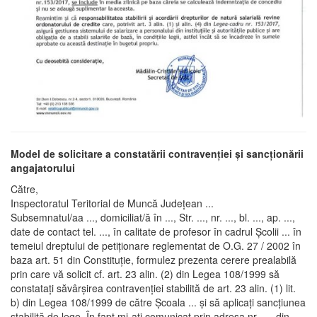
Model de solicitare a constatării contravenției și sancționării
angajatorului
Către,
Inspectoratul Teritorial de Muncă Judeţean ...
Subsemnatul/aa ..., domiciliat/ă în ..., Str. ..., nr. ..., bl. ..., ap. ...,
date de contact tel. ..., în calitate de profesor în cadrul Şcolii ... în
temeiul dreptului de petiţionare reglementat de O.G. 27 / 2002 în
baza art. 51 din Constituţie, formulez prezenta cerere prealabilă
prin care vă solicit cf. art. 23 alin. (2) din Legea 108/1999 să
constatați săvârșirea contravenției stabilită de art. 23 alin. (1) lit.
b) din Legea 108/1999 de către Școala ... și să aplicați sancțiunea
stabilită de lege. În fapt mi-ați comunicat prin adresa nr. .... din