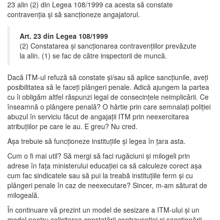
23 alin (2) din Legea 108/1999 ca acesta să constate
contravenția și să sancționeze angajatorul.
Art. 23 din Legea 108/1999
(2) Constatarea şi sancţionarea contravenţiilor prevăzute
la alin. (1) se fac de către inspectorii de muncă.
Dacă ITM-ul refuză să constate și/sau să aplice sancțiunile, aveți
posibilitatea să le faceți plângeri penale. Adică ajungem la partea
cu îi obligăm altfel răspunzi legal de consecințele neimplicării. Ce
înseamnă o plângere penală? O hârtie prin care semnalați poliției
abuzul în serviciu făcut de angajații ITM prin neexercitarea
atribuțiilor pe care le au. E greu? Nu cred.
Așa trebuie să funcționeze instituțiile și legea în țara asta.
Cum o fi mai util? Să mergi să faci rugăciuni și milogeli prin
adrese în fața ministerului educației ca să calculeze corect așa
cum fac sindicatele sau să pui la treabă instituțiile ferm și cu
plângeri penale în caz de neexecutare? Sincer, m-am săturat de
milogeală.
În continuare vă prezint un model de sesizare a ITM-ului și un
model pentru solicitarea constatării contravenției și sancționării