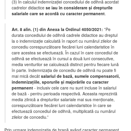
(3) În calculul indemnizației concediului de odihnă acordat
cadrelor didactice
se iau în considerare și drepturile
salariale care se acordă cu caracter permanent
.
Art. 8 alin. (1) din Anexa la Ordinul 4050/2021:
”Pe
durata concediului de odihnă cadrele didactice au dreptul
la o indemnizație calculată în raport cu numărul zilelor de
concediu corespunzătoare fiecărei luni calendaristice în
care acestea se efectuează. În cazul în care concediul de
odihnă se efectuează în cursul a două luni consecutive,
media veniturilor se calculează distinct pentru fiecare lună
în parte. Indemnizația de concediu de odihnă nu poate fi
mai mică decât
salariul de bază, sumele compensatorii,
indemnizațiile, sporurile și majorările cu caracter
permanent
- inclusiv cele care nu sunt incluse în salariul
de bază - pentru perioada respectivă. Aceasta reprezintă
media zilnică a drepturilor salariale mai sus menționate,
corespunzătoare fiecărei luni calendaristice în care se
efectuează concediul de odihnă, multiplicată cu numărul
zilelor de concediu.”
Prin urmare indemnizaţia de hrană având caracter permanent,