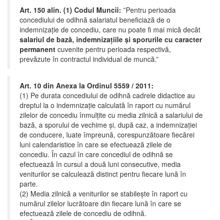
Art. 150 alin. (1) Codul Muncii:
”Pentru perioada
concediului de odihnă salariatul beneficiază de o
indemnizație de concediu, care nu poate fi mai mică decât
salariul de bază, indemnizațiile și sporurile cu caracter
permanent
cuvenite pentru perioada respectivă,
prevăzute în contractul individual de muncă.”
Art. 10 din Anexa la Ordinul 5559 / 2011:
(1) Pe durata concediului de odihnă cadrele didactice au
dreptul la o indemnizație calculată în raport cu numărul
zilelor de concediu înmulțite cu media zilnică a salariului de
bază, a sporului de vechime și, după caz, a indemnizației
de conducere, luate împreună, corespunzătoare fiecărei
luni calendaristice în care se efectuează zilele de
concediu. În cazul în care concediul de odihnă se
efectuează în cursul a două luni consecutive, media
veniturilor se calculează distinct pentru fiecare lună în
parte.
(2) Media zilnică a veniturilor se stabilește în raport cu
numărul zilelor lucrătoare din fiecare lună în care se
efectuează zilele de concediu de odihnă.