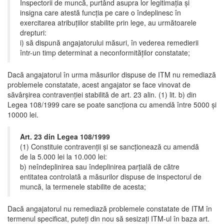
Inspectorii de muncă, purtând asupra lor legitimaţia şi
insigna care atestă funcţia pe care o îndeplinesc în
exercitarea atribuţiilor stabilite prin lege, au următoarele
drepturi:
i) să dispună angajatorului măsuri, în vederea remedierii
într-un timp determinat a neconformităţilor constatate;
Dacă angajatorul în urma măsurilor dispuse de ITM nu remediază
problemele constatate, acest angajator se face vinovat de
săvârșirea contravenției stabilită de art. 23 alin. (1) lit. b) din
Legea 108/1999 care se poate sancționa cu amendă între 5000 și
10000 lei.
Art. 23 din Legea 108/1999
(1) Constituie contravenţii şi se sancţionează cu amendă
de la 5.000 lei la 10.000 lei:
b) neîndeplinirea sau îndeplinirea parţială de către
entitatea controlată a măsurilor dispuse de inspectorul de
muncă, la termenele stabilite de acesta;
Dacă angajatorul nu remediază problemele constatate de ITM în
termenul specificat, puteți din nou să sesizați ITM-ul în baza art.