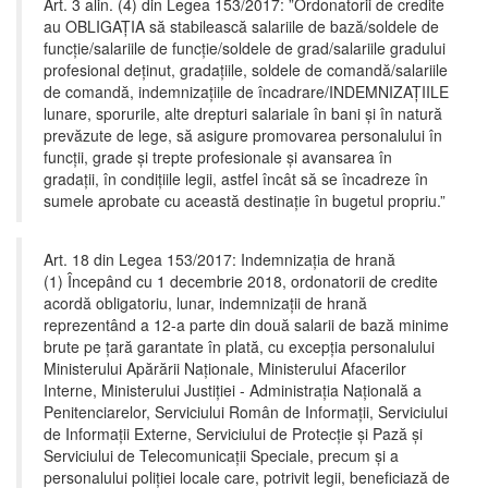
Art. 3 alin. (4) din Legea 153/2017: ”Ordonatorii de credite
au OBLIGAȚIA să stabilească salariile de bază/soldele de
funcție/salariile de funcție/soldele de grad/salariile gradului
profesional deținut, gradațiile, soldele de comandă/salariile
de comandă, indemnizațiile de încadrare/INDEMNIZAȚIILE
lunare, sporurile, alte drepturi salariale în bani și în natură
prevăzute de lege, să asigure promovarea personalului în
funcții, grade și trepte profesionale și avansarea în
gradații, în condițiile legii, astfel încât să se încadreze în
sumele aprobate cu această destinație în bugetul propriu.”
Art. 18 din Legea 153/2017: Indemnizația de hrană
(1) Începând cu 1 decembrie 2018, ordonatorii de credite
acordă obligatoriu, lunar, indemnizații de hrană
reprezentând a 12-a parte din două salarii de bază minime
brute pe țară garantate în plată, cu excepția personalului
Ministerului Apărării Naționale, Ministerului Afacerilor
Interne, Ministerului Justiției - Administrația Națională a
Penitenciarelor, Serviciului Român de Informații, Serviciului
de Informații Externe, Serviciului de Protecție și Pază și
Serviciului de Telecomunicații Speciale, precum și a
personalului poliției locale care, potrivit legii, beneficiază de