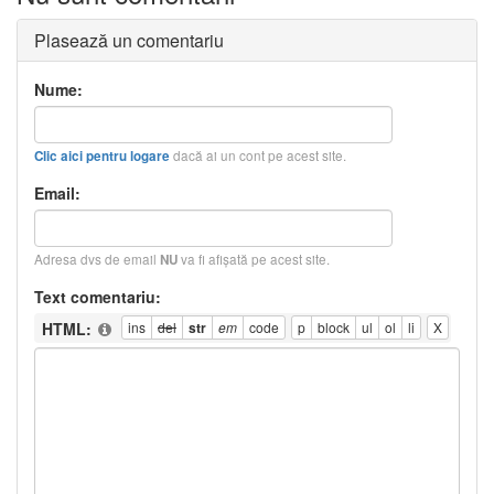
Plasează un comentariu
Nume:
dacă ai un cont pe acest site.
Clic aici pentru logare
Email:
Adresa dvs de email
va fi afişată pe acest site.
NU
Text comentariu:
HTML: