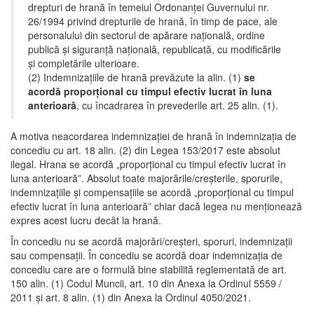
drepturi de hrană în temeiul Ordonanței Guvernului nr.
26/1994 privind drepturile de hrană, în timp de pace, ale
personalului din sectorul de apărare națională, ordine
publică și siguranță națională, republicată, cu modificările
și completările ulterioare.
(2) Indemnizațiile de hrană prevăzute la alin. (1)
se
acordă proporțional cu timpul efectiv lucrat în luna
anterioară
, cu încadrarea în prevederile art. 25 alin. (1).
A motiva neacordarea indemnizaţiei de hrană în indemnizaţia de
concediu cu art. 18 alin. (2) din Legea 153/2017 este absolut
ilegal. Hrana se acordă „proporțional cu timpul efectiv lucrat în
luna anterioară”. Absolut toate majorările/creșterile, sporurile,
indemnizațiile și compensațiile se acordă „proporțional cu timpul
efectiv lucrat în luna anterioară” chiar dacă legea nu menţionează
expres acest lucru decât la hrană.
În concediu nu se acordă majorări/creșteri, sporuri, indemnizații
sau compensații. În concediu se acordă doar indemnizaţia de
concediu care are o formulă bine stabilită reglementată de art.
150 alin. (1) Codul Muncii, art. 10 din Anexa la Ordinul 5559 /
2011 și art. 8 alin. (1) din Anexa la Ordinul 4050/2021.