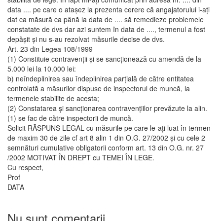
data .... pe care o atașez la prezenta cerere că angajatorului i-ați
dat ca măsură ca până la data de .... să remedieze problemele
constatate de dvs dar azi suntem în data de ...., termenul a fost
depășit și nu s-au rezolvat măsurile decise de dvs.
Art. 23 din Legea 108/1999
(1) Constituie contravenţii şi se sancţionează cu amendă de la
5.000 lei la 10.000 lei:
b) neîndeplinirea sau îndeplinirea parţială de către entitatea
controlată a măsurilor dispuse de inspectorul de muncă, la
termenele stabilite de acesta;
(2) Constatarea şi sancţionarea contravenţiilor prevăzute la alin.
(1) se fac de către inspectorii de muncă.
Solicit RĂSPUNS LEGAL cu măsurile pe care le-ați luat în termen
de maxim 30 de zile cf art 8 alin 1 din O.G. 27/2002 şi cu cele 2
semnături cumulative obligatorii conform art. 13 din O.G. nr. 27
/2002 MOTIVAT ÎN DREPT cu TEMEI ÎN LEGE.
Cu respect,
Prof
DATA
Nu sunt comentarii