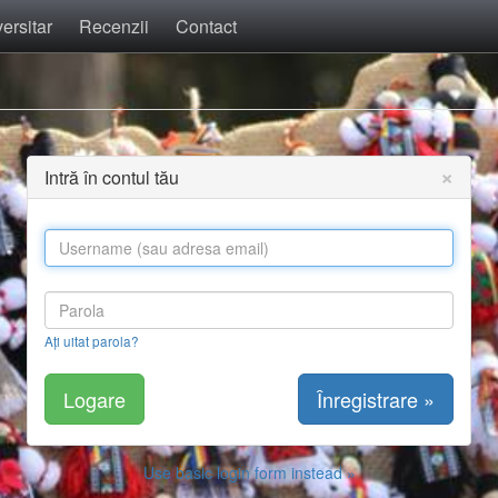
ersitar
Recenzii
Contact
×
Intră în contul tău
Ați uitat parola?
Înregistrare »
Use basic login form instead »