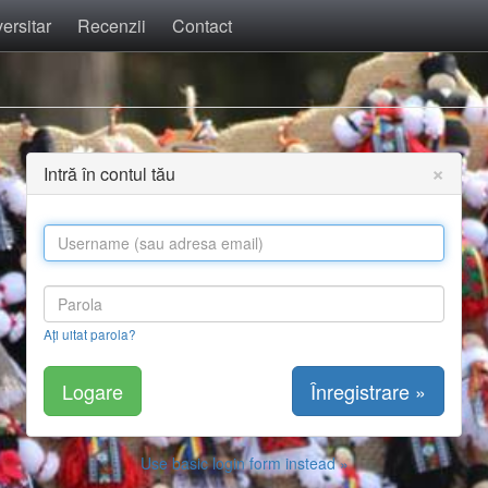
ersitar
Recenzii
Contact
×
Intră în contul tău
Ați uitat parola?
Înregistrare »
Use basic login form instead »