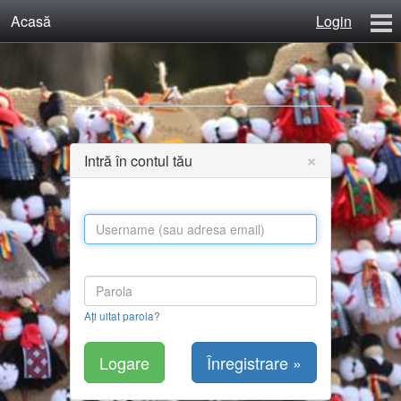
Acasă
Login
Calculator Salarii Învăţământ
Învăţământ Preuniversitar
Recenzii
Contact
×
Intră în contul tău
Înregistrare
Ați uitat parola?
Înregistrare »