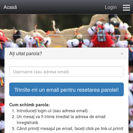
Acasă
Login
Calculator Salarii Învăţământ
Învăţământ Preuniversitar
Recenzii
Contact
×
Ați uitat parola?
Înregistrare
Cum schimb parola:
Introduceți login-ul (sau adresa email) .
Un mesaj va fi trimis imediat la adresa de email
înregistrată.
Când primiți mesajul pe email, faceți click pe link-ul primit