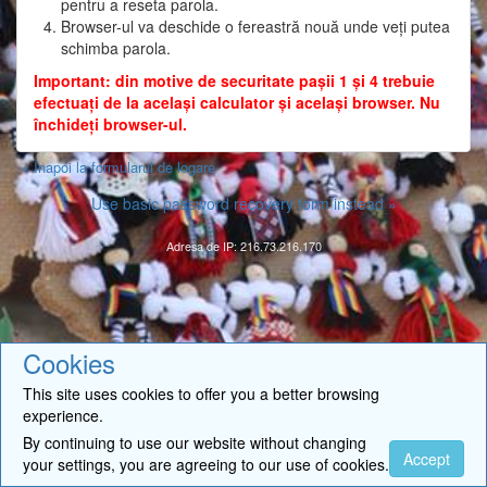
pentru a reseta parola.
Browser-ul va deschide o fereastră nouă unde veți putea
schimba parola.
Important: din motive de securitate pașii 1 și 4 trebuie
efectuați de la același calculator și același browser. Nu
închideți browser-ul.
« Înapoi la formularul de logare
Use basic password recovery form instead »
Adresa de IP: 216.73.216.170
Cookies
This site uses cookies to offer you a better browsing
experience.
By continuing to use our website without changing
Accept
your settings, you are agreeing to our use of cookies.