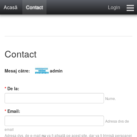
Acasă
Contact
Login
Calculator Salarii Învăţământ
Învăţământ Preuniversitar
Recenzii
Contact
Contact
Înregistrare
Mesaj către:
admin
*
De la:
Nume.
*
Email:
Adresa dvs de
email
Adresa dvs. de e-mail
va fi afișată pe acest site, dar va fi trimisă persoanei
nu