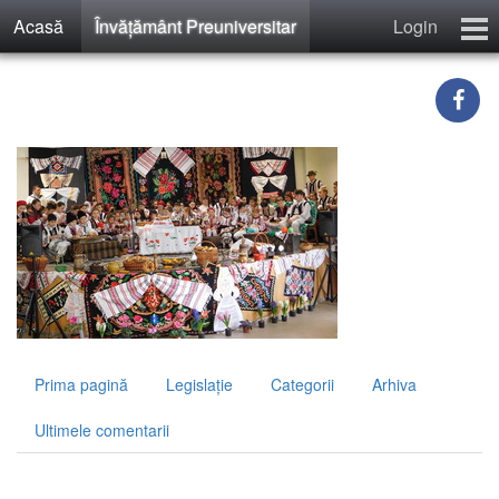
Acasă
Învăţământ Preuniversitar
Login
Calculator Salarii Învăţământ
Învăţământ Preuniversitar
Recenzii
Contact
Înregistrare
Prima pagină
Legislaţie
Categorii
Arhiva
Ultimele comentarii