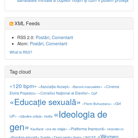
sănătatea mintală a copiilor noștri și cum îi putem proteja
XML Feeds
RSS 2.0:
Postări
,
Comentarii
Atom:
Postări
,
Comentarii
What is RSS?
Tag cloud
«120 bpm»
«Asociația Accept»
«Cinema
«Baronii manualelor»
Elvira Popescu»
«Consiliul Naţional al Elevilor»
CpF
«Educaţie sexuală»
«Girl
«Florin Buhuceanu»
«Ideologia de
UP»
«Gândire critică»
HoltIs
gen»
«Platforma Împreună»
Kaufland
«ora de religie»
recorder.ro
«Women
«România educată»
Suedia
«Tineri pentru tineri»
UNICEF