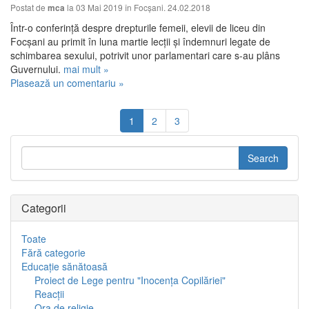
Postat de
la 03 Mai 2019 în
Focşani. 24.02.2018
mca
Într-o conferință despre drepturile femeii, elevii de liceu din
Focșani au primit în luna martie lecții și îndemnuri legate de
schimbarea sexului, potrivit unor parlamentari care s-au plâns
Guvernului.
mai mult »
Plasează un comentariu »
1
2
3
Categorii
Toate
Fără categorie
Educaţie sănătoasă
Proiect de Lege pentru "Inocenţa Copilăriei"
Reacţii
Ora de religie