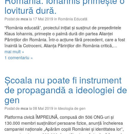
România. Iohannis primește o
lovitură dură.
Postat de
la 17 Mai 2019 în
România Educată
mca
"România educată”, proiectul inițiat și susținut de președintele
Klaus Iohannis, primește o palmă dură din partea Alianței
Părinților din România. Într-o acțiune fără precedent, care a fost
înaintă la Cotroceni, Alianța Părinților din România critică,…
mai mult »
1 comentariu »
Școala nu poate fi instrument
de propagandă a ideologiei de
gen
Postat de
la 08 Mai 2019 în
Ideologia de gen
mca
Platforma civică ÎMPREUNĂ, compusă din 506 ONG-uri și
130.000 membri susținători persoane fizice, anunță încheierea
campaniei naționale „Apărăm copiii României și identitatea lor”,