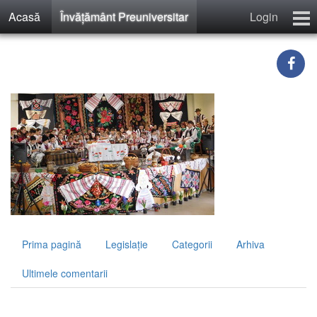
Acasă
Învăţământ Preuniversitar
Login
Calculator Salarii Învăţământ
Învăţământ Preuniversitar
Recenzii
Contact
Înregistrare
Prima pagină
Legislaţie
Categorii
Arhiva
Ultimele comentarii