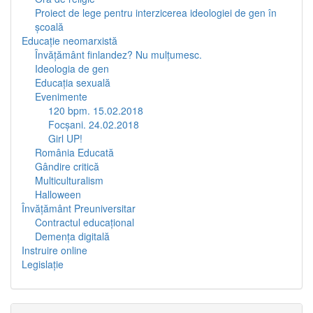
Proiect de lege pentru interzicerea ideologiei de gen în
şcoală
Educaţie neomarxistă
Învăţământ finlandez? Nu mulţumesc.
Ideologia de gen
Educaţia sexuală
Evenimente
120 bpm. 15.02.2018
Focşani. 24.02.2018
Girl UP!
România Educată
Gândire critică
Multiculturalism
Halloween
Învăţământ Preuniversitar
Contractul educațional
Demența digitală
Instruire online
Legislaţie