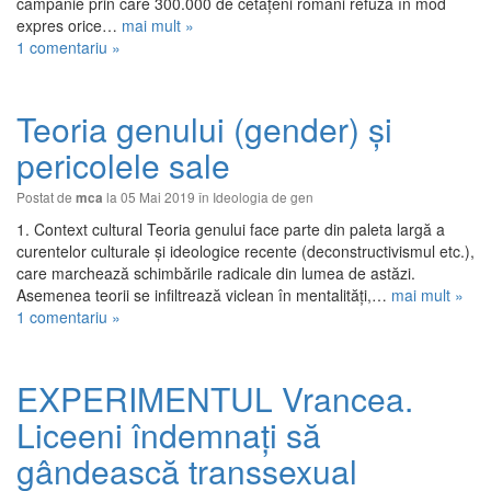
campanie prin care 300.000 de cetățeni români refuză în mod
expres orice…
mai mult »
1 comentariu »
Teoria genului (gender) și
pericolele sale
Postat de
la 05 Mai 2019 în
Ideologia de gen
mca
1. Context cultural Teoria genului face parte din paleta largă a
curentelor culturale și ideologice recente (deconstructivismul etc.),
care marchează schimbările radicale din lumea de astăzi.
Asemenea teorii se infiltrează viclean în mentalități,…
mai mult »
1 comentariu »
EXPERIMENTUL Vrancea.
Liceeni îndemnați să
gândească transsexual