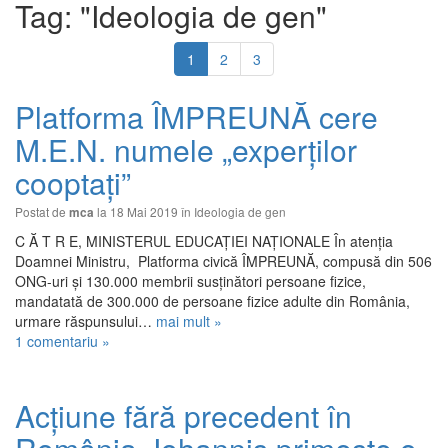
Tag: "Ideologia de gen"
1
2
3
Platforma ÎMPREUNĂ cere
M.E.N. numele „experților
cooptați”
Postat de
la 18 Mai 2019 în
Ideologia de gen
mca
C Ă T R E, MINISTERUL EDUCAȚIEI NAȚIONALE În atenția
Doamnei Ministru, ​ Platforma civică ÎMPREUNĂ, compusă din 506
ONG-uri și 130.000 membrii susținători persoane fizice,
mandatată de 300.000 de persoane fizice adulte din România,
urmare răspunsului…
mai mult »
1 comentariu »
Acțiune fără precedent în