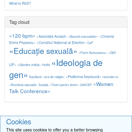
What is RSS?
Tag cloud
«120 bpm»
«Asociația Accept»
«Cinema
«Baronii manualelor»
Elvira Popescu»
«Consiliul Naţional al Elevilor»
CpF
«Educaţie sexuală»
«Girl
«Florin Buhuceanu»
«Ideologia de
UP»
«Gândire critică»
HoltIs
gen»
«Platforma Împreună»
Kaufland
«ora de religie»
recorder.ro
«Women
«România educată»
Suedia
«Tineri pentru tineri»
UNICEF
Talk Conference»
Cookies
©2026 by Calculator Salarii Învăţământ •
Contact
•
Ajutor
•
Social
CMS engine
This site uses cookies to offer you a better browsing