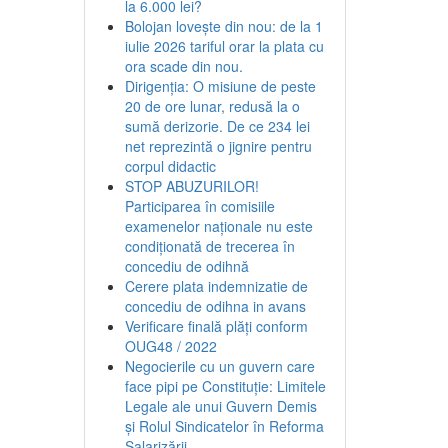
la 6.000 lei?
Bolojan lovește din nou: de la 1
iulie 2026 tariful orar la plata cu
ora scade din nou.
Dirigenția: O misiune de peste
20 de ore lunar, redusă la o
sumă derizorie. De ce 234 lei
net reprezintă o jignire pentru
corpul didactic
STOP ABUZURILOR!
Participarea în comisiile
examenelor naționale nu este
condiționată de trecerea în
concediu de odihnă
Cerere plata indemnizatie de
concediu de odihna in avans
Verificare finală plăți conform
OUG48 / 2022
Negocierile cu un guvern care
face pipi pe Constituție: Limitele
Legale ale unui Guvern Demis
și Rolul Sindicatelor în Reforma
Salarizării