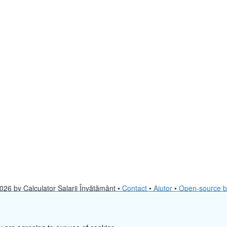
026 by Calculator Salarii Învăţământ •
Contact
•
Ajutor
•
Open-source b