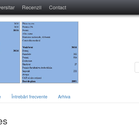
ersitar
Recenzii
Contact
e
Întrebări frecvente
Arhiva
es