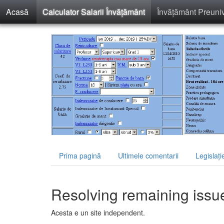
Acasă
Calculator Salarii Învăţământ
Învăţământ Preuniv
Prima pagină
Ultimele comentarii
Legislaţi
Resolving remaining issu
Acesta e un site independent.