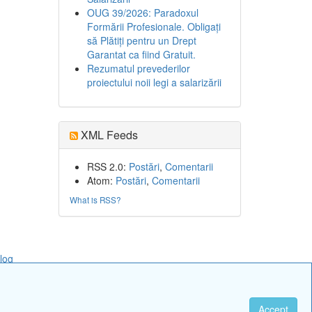
OUG 39/2026: Paradoxul
Formării Profesionale. Obligați
să Plătiți pentru un Drept
Garantat ca fiind Gratuit.
Rezumatul prevederilor
proiectului noii legi a salarizării
XML Feeds
RSS 2.0:
Postări
,
Comentarii
Atom:
Postări
,
Comentarii
What is RSS?
log
Accept