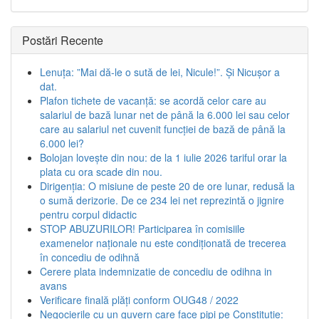
Postări Recente
Lenuța: ”Mai dă-le o sută de lei, Nicule!”. Și Nicușor a
dat.
Plafon tichete de vacanță: se acordă celor care au
salariul de bază lunar net de până la 6.000 lei sau celor
care au salariul net cuvenit funcției de bază de până la
6.000 lei?
Bolojan lovește din nou: de la 1 iulie 2026 tariful orar la
plata cu ora scade din nou.
Dirigenția: O misiune de peste 20 de ore lunar, redusă la
o sumă derizorie. De ce 234 lei net reprezintă o jignire
pentru corpul didactic
STOP ABUZURILOR! Participarea în comisiile
examenelor naționale nu este condiționată de trecerea
în concediu de odihnă
Cerere plata indemnizatie de concediu de odihna in
avans
Verificare finală plăți conform OUG48 / 2022
Negocierile cu un guvern care face pipi pe Constituție: