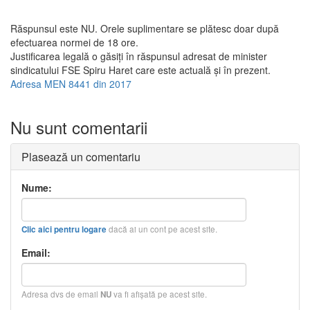
Răspunsul este NU. Orele suplimentare se plătesc doar după
efectuarea normei de 18 ore.
Justificarea legală o găsiţi în răspunsul adresat de minister
sindicatului FSE Spiru Haret care este actuală şi în prezent.
Adresa MEN 8441 din 2017
Nu sunt comentarii
Plasează un comentariu
Nume:
dacă ai un cont pe acest site.
Clic aici pentru logare
Email:
Adresa dvs de email
va fi afişată pe acest site.
NU