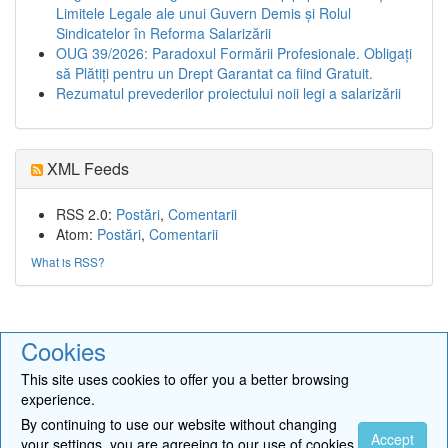
Limitele Legale ale unui Guvern Demis și Rolul
Sindicatelor în Reforma Salarizării
OUG 39/2026: Paradoxul Formării Profesionale. Obligați
să Plătiți pentru un Drept Garantat ca fiind Gratuit.
Rezumatul prevederilor proiectului noii legi a salarizării
XML Feeds
RSS 2.0:
Postări
,
Comentarii
Atom:
Postări
,
Comentarii
What is RSS?
Cookies
©2026 by Calculator Salarii Învăţământ •
Contact
•
Ajutor
•
CMS +
user community
This site uses cookies to offer you a better browsing
experience.
By continuing to use our website without changing
Accept
your settings, you are agreeing to our use of cookies.