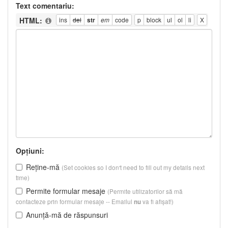
Text comentariu:
HTML:
Opțiuni:
Reține-mă
(Set cookies so I don't need to fill out my details next
time)
Permite formular mesaje
(Permite utilizatorilor să mă
contacteze prin formular mesaje -- Emailul
va fi afișat!)
nu
Anunță-mă de răspunsuri