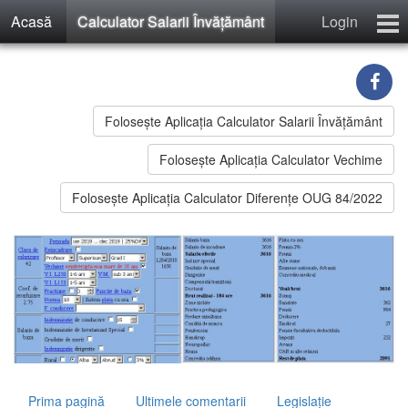
Acasă
Calculator Salarii Învăţământ
Login
Calculator Salarii Învăţământ
Învăţământ Preuniversitar
Recenzii
Foloseşte Aplicaţia Calculator Salarii Învățământ
Contact
Folosește Aplicația Calculator Vechime
Înregistrare
Foloseşte Aplicaţia Calculator Diferențe OUG 84/2022
Prima pagină
Ultimele comentarii
Legislaţie